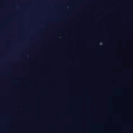
产品中心
PRODUCT