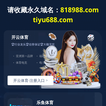
星空入口
星空入口-星空入口（中国） 欢迎您！客服热线：0576-
中文站
|
82728666-0