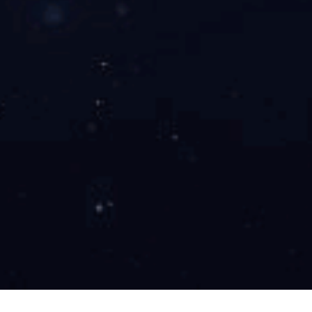
新产品推荐 / New Product
CD-W002
CD-W001