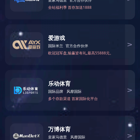
ABOUT
星空入口-星空入口（中国） ，是一家集体育用品设计、研
发、生产、销售与服务于一体的新三板挂牌公司（股票简称“康莱
股份”，代码为830877）。
康莱股份围绕全民健身健康产业链，秉承“专注家庭体育，成
就世界健康”的经营宗旨，专注家用体育运动用品、智能运动器械
研发、制造、销售与服务，打造具有国际影响力的体育行业领先品
牌，致力于成为全球领先的体育运动用品供应商（品牌商）。以
“运动神”、“IUNNDS”等体育用品品牌营销及服务为主线，通过“互
联网+”，实行“境外+境内，线上+线下”全渠道运营。
公司主要产品包括篮球架、乒乓球桌、力量器械等，全球销
量均位居前列。
线下渠道，我们的客户涵盖众多全球体育用品知名
品牌商及世界500强企业。
线上渠道，Amazon
、Walmart等
平台相
关类目Top50中,我们的产品长期占比50%左右。凭借产品研发生产
及业务管理等方面的创新优势，公司已经进入了美国Academy、德
国Aldi和Lidl、澳大利亚K-mart、加拿大Canadian Tir···
了解更多>>