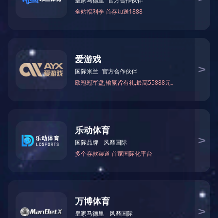
ABOUT
星空入口-星空入口（中国） ，是一家集体育用品设计、研
发、生产、销售与服务于一体的新三板挂牌公司（股票简称“康莱
股份”，代码为830877）。
康莱股份围绕全民健身健康产业链，秉承“专注家庭体育，成
就世界健康”的经营宗旨，专注家用体育运动用品、智能运动器械
研发、制造、销售与服务，打造具有国际影响力的体育行业领先品
牌，致力于成为全球领先的体育运动用品供应商（品牌商）。以
“运动神”、“IUNNDS”等体育用品品牌营销及服务为主线，通过“互
联网+”，实行“境外+境内，线上+线下”全渠道运营。
公司主要产品包括篮球架、乒乓球桌、力量器械等，全球销
量均位居前列。
线下渠道，我们的客户涵盖众多全球体育用品知名
品牌商及世界500强企业。
线上渠道，Amazon
、Walmart等
平台相
关类目Top50中,我们的产品长期占比50%左右。凭借产品研发生产
及业务管理等方面的创新优势，公司已经进入了美国Academy、德
国Aldi和Lidl、澳大利亚K-mart、加拿大Canadian Tir···
了解更多>>