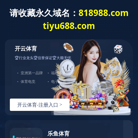
星空入口
星空入口-星空入口（中国） 欢迎您！客服热线：0576-
中文站
|
82728666-0