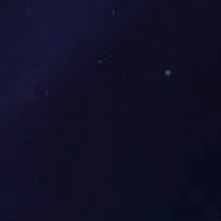
产品中心
PRODUCT